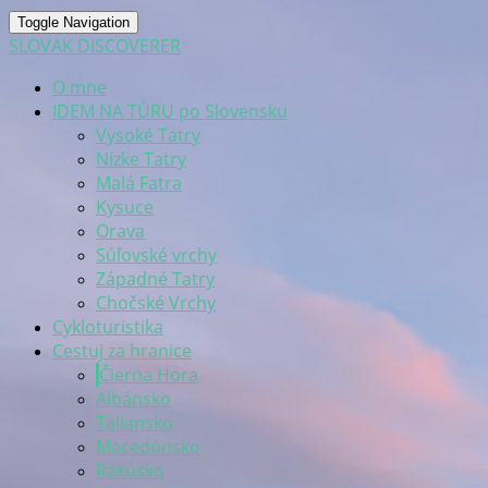
Toggle Navigation
SLOVAK DISCOVERER
O mne
IDEM NA TÚRU po Slovensku
Vysoké Tatry
Nízke Tatry
Malá Fatra
Kysuce
Orava
Súľovské vrchy
Západné Tatry
Chočské Vrchy
Cykloturistika
Cestuj za hranice
Čierna Hora
Albánsko
Taliansko
Macedónsko
Rakúsko