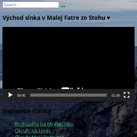
Search
Search
for:
Východ slnka v Malej Fatre zo Stohu ♥
Video
prehrávač
00:00
01:00
Najnovšie články
Rozhľadňa na Mravečníku
Okruh: na Lysec