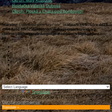
Okruh: Malý Rozsutec
Hojdačka Valaská Dubová
Okruh: Ploská a Chata pod Borišovom
Warning
: Undefined array key "title" in
/data/9/3/93c761ca-dd19-
4664-8a0d-08e5250a08ab/slovakdiscoverer.com/web/wp-
content/plugins/google-language-translator/widget.php
on line
10
Translate
Powered by
© 2026 SLOVAK DISCOVERER | Powered by
Outstandingthemes
Translate »