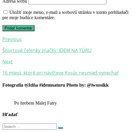
Adresa webu
Uložiť moje meno, e-mail a webovú stránku v tomto prehliadači
pre moje budúce komentáre.
Post
Previous
navigation
Športové čelenky značky: IDEM NA TÚRU
Next
16 miest, ktoré pri návšteve Kysúc nesmieš vynechať
Fotografia týždňa #idemnaturu Photo by: @iwussikk
Po hrebeni Malej Fatry
Hľadať
Search
Search
for: