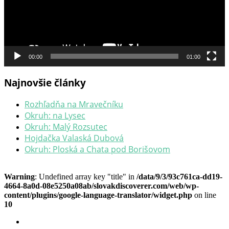
00:00
01:00
Najnovšie články
Rozhľadňa na Mravečníku
Okruh: na Lysec
Okruh: Malý Rozsutec
Hojdačka Valaská Dubová
Okruh: Ploská a Chata pod Borišovom
Warning
: Undefined array key "title" in
/data/9/3/93c761ca-dd19-
4664-8a0d-08e5250a08ab/slovakdiscoverer.com/web/wp-
content/plugins/google-language-translator/widget.php
on line
10