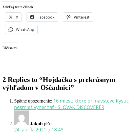
hojdačka.
doľava.
Zdieľaj tento článok:
X
Facebook
Pinterest
WhatsApp
Páči sa mi:
2 Replies to “Hojdačka s prekrásnym
výhľadom v Oščadnici”
16 miest, ktoré pri návšteve Kysúc
Spätné upozornenie:
nesmieš vynechať - SLOVAK DISCOVERER
Jakub
píše:
24. apríla 2021 o 18:48