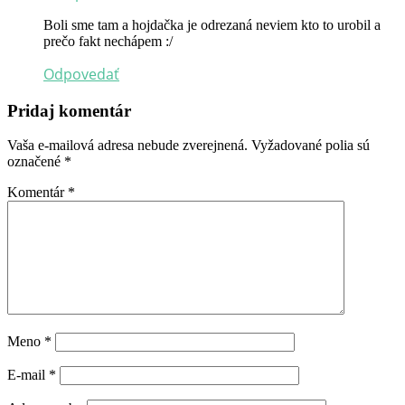
Boli sme tam a hojdačka je odrezaná neviem kto to urobil a
prečo fakt nechápem :/
Odpovedať
Pridaj komentár
Vaša e-mailová adresa nebude zverejnená.
Vyžadované polia sú
označené
*
Komentár
*
Meno
*
E-mail
*