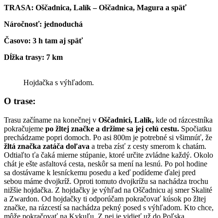
TRASA:
Oščadnica, Lalík – Oščadnica, Magura a späť
Náročnosť: jednoduchá
Časovo: 3 h tam aj späť
Dĺžka trasy:
7 km
Hojdačka s výhľadom.
O trase:
Trasu začíname na konečnej v
Oščadnici, Lalík,
kde od rázcestníka
pokračujeme
po žltej značke a držime sa jej celú cestu.
Spočiatku
prechádzame popri domoch. Po asi 800m je potrebné si všimnúť, že
žltá značka zatáča doľava
a treba zísť z cesty smerom k chatám.
Odtiaľto ťa čaká mierne stúpanie, ktoré určite zvládne každý. Okolo
chát je ešte asfaltová cesta, neskôr sa mení na lesnú. Po pol hodine
sa dostávame k lesníckemu posedu a keď podídeme ďalej pred
sebou máme dvojkríž. Oproti tomuto dvojkrížu sa nachádza trochu
nižšie hojdačka. Z hojdačky je výhľad na Oščadnicu aj smer Skalité
a Zwardon. Od hojdačky ti odporúčam pokračovať kúsok po žltej
značke, na rázcestí sa nachádza pekný posed s výhľadom. Kto chce,
môže pokračovať na Kykuľu. Z nej je vidieť už do Poľska.