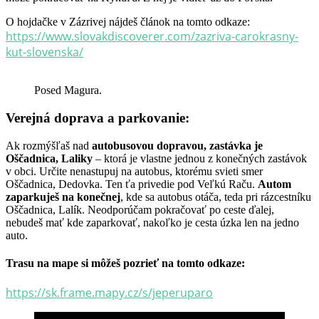
O hojdačke v Zázrivej nájdeš článok na tomto odkaze:
https://www.slovakdiscoverer.com/zazriva-carokrasny-
kut-slovenska/
Posed Magura.
Verejná doprava a parkovanie:
Ak rozmýšľaš nad
autobusovou dopravou, zastávka je
Oščadnica, Laliky
– ktorá je vlastne jednou z konečných zastávok
v obci. Určite nenastupuj na autobus, ktorému svieti smer
Oščadnica, Dedovka. Ten ťa privedie pod Veľkú Raču.
Autom
zaparkuješ na konečnej
, kde sa autobus otáča, teda pri rázcestníku
Oščadnica, Lalík. Neodporúčam pokračovať po ceste ďalej,
nebudeš mať kde zaparkovať, nakoľko je cesta úzka len na jedno
auto.
Trasu na mape si môžeš pozrieť na tomto odkaze:
https://sk.frame.mapy.cz/s/jeperuparo