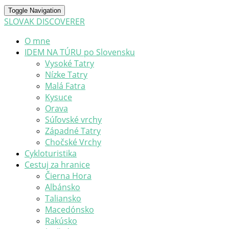
Toggle Navigation
SLOVAK DISCOVERER
O mne
IDEM NA TÚRU po Slovensku
Vysoké Tatry
Nízke Tatry
Malá Fatra
Kysuce
Orava
Súľovské vrchy
Západné Tatry
Chočské Vrchy
Cykloturistika
Cestuj za hranice
Čierna Hora
Albánsko
Taliansko
Macedónsko
Rakúsko