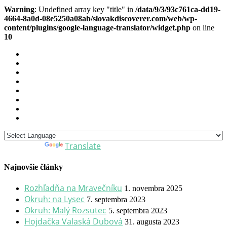
Warning
: Undefined array key "title" in
/data/9/3/93c761ca-dd19-
4664-8a0d-08e5250a08ab/slovakdiscoverer.com/web/wp-
content/plugins/google-language-translator/widget.php
on line
10
Translate
Powered by
Najnovšie články
Rozhľadňa na Mravečníku
1. novembra 2025
Okruh: na Lysec
7. septembra 2023
Okruh: Malý Rozsutec
5. septembra 2023
Hojdačka Valaská Dubová
31. augusta 2023