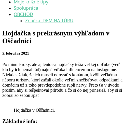
Moje knižné tipy
Spolupráca
OBCHOD
Značka IDEM NA TÚRU
Hojdačka
Hojdačka s prekrásnym výhľadom v
s
Oščadnici
prekrásnym
výhľadom
v
5. februára 2021
Oščadnici
Po minulé roky, ale aj tento sa hojdačky tešia veľkej obľube (veď
kto by ich nemal rád) najmä vďaka influencerom na instagrame.
Niekde až tak, že ich museli odrezať s konárom, kvôli veľkému
náporu turistov, ktorí začali okolie veľmi znečisťovať odpadkami a
domácim už z toho pravdepodobne rupli nervy. Preto ťa v úvode
prosím, aby si rešpektoval prírodu a čo si do nej prinesieš, aby si si
zobral so sebou späť.
Hojdačka v Oščadnici.
Základné info: