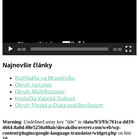
00:00
01:00
Najnovšie články
Rozhľadňa na Mravečníku
Okruh: na Lysec
Okruh: Malý Rozsutec
Hojdačka Valaská Dubová
Okruh: Ploská a Chata pod Borišovom
Warning
: Undefined array key "title" in
/data/9/3/93c761ca-dd19-
4664-8a0d-08e5250a08ab/slovakdiscoverer.com/web/wp-
content/plugins/google-language-translator/widget.php
on line
10