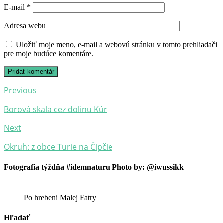
E-mail
*
Adresa webu
Uložiť moje meno, e-mail a webovú stránku v tomto prehliadači
pre moje budúce komentáre.
Post
Previous
navigation
Borová skala cez dolinu Kúr
Next
Okruh: z obce Turie na Čipčie
Fotografia týždňa #idemnaturu Photo by: @iwussikk
Po hrebeni Malej Fatry
Hľadať