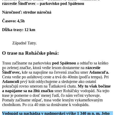
rázcestie Šindľovec – parkovisko pod Spálenou
Náročnosť: stredne náročná
Časovo: 4,5h
Dĺžka trasy: 12 km
Západné Tatry.
O trase na Roháčske plesá:
Trasu začíname na parkovisku
pod Spálenou
a odtiaľto sa krátko
po zelenej značke, ktorá vedie lesom dostaneme na
rázcestie
Šindľovec,
kde sa napojíme na červenú značku smer
Adamcuľa.
Cesta vedie po asfaltovej ceste a trvá do 40min (podľa tempa). Pri
Adamculi
prvý krát oddychujeme a sledujeme ako ostatní
pokračujú rovno smerom na Ťatliakovú chatu.
My tu však bočíme
a napájame sa na žltú značku
smer Roháčsky vodopád. Na tejto
trase je pomerne o dosť menej ľudí, čo nám veľmi vyhovuje.
Pomaly začíname stúpať, trasa vedie lesným vykameňovaným
chodníkom. Po cca 40 min sa dostávame k vodopádu.
Vodopád sa nachádza v nadmorskej výške 1 340 m n. m. Jeho