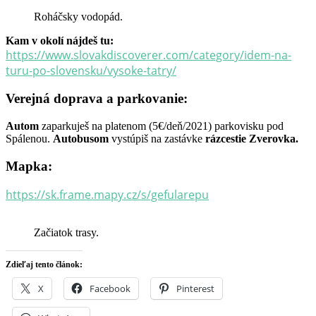
Roháčsky vodopád.
Kam v okolí nájdeš tu:
https://www.slovakdiscoverer.com/category/idem-na-
turu-po-slovensku/vysoke-tatry/
Verejná doprava a parkovanie:
Autom
zaparkuješ na platenom (5€/deň/2021) parkovisku pod
Spálenou.
Autobusom
vystúpiš na zastávke
rázcestie Zverovka.
Mapka:
https://sk.frame.mapy.cz/s/gefularepu
Začiatok trasy.
Zdieľaj tento článok:
X
Facebook
Pinterest