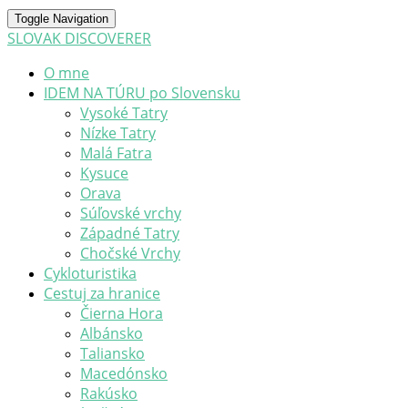
Toggle Navigation
SLOVAK DISCOVERER
O mne
IDEM NA TÚRU po Slovensku
Vysoké Tatry
Nízke Tatry
Malá Fatra
Kysuce
Orava
Súľovské vrchy
Západné Tatry
Chočské Vrchy
Cykloturistika
Cestuj za hranice
Čierna Hora
Albánsko
Taliansko
Macedónsko
Rakúsko