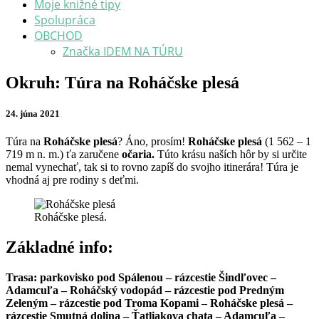
Moje knižné tipy
Spolupráca
OBCHOD
Značka IDEM NA TÚRU
Okruh:
Okruh: Túra na Roháčske plesá
Túra
na
24. júna 2021
Roháčske
plesá
Túra na
Roháčske plesá
? Áno, prosím!
Roháčske plesá
(1 562 – 1
719 m n. m.) ťa zaručene
očaria.
Túto krásu naších hôr by si určite
nemal vynechať, tak si to rovno zapíš do svojho itinerára! Túra je
vhodná aj pre rodiny s deťmi.
Roháčske plesá.
Základné info:
Trasa: parkovisko pod Spálenou – rázcestie Šindľovec –
Adamcuľa – Roháčský vodopád – rázcestie pod Predným
Zeleným – rázcestie pod Troma Kopami – Roháčske plesá –
rázcestie Smutná dolina – Ťatliakova chata – Adamcuľa –