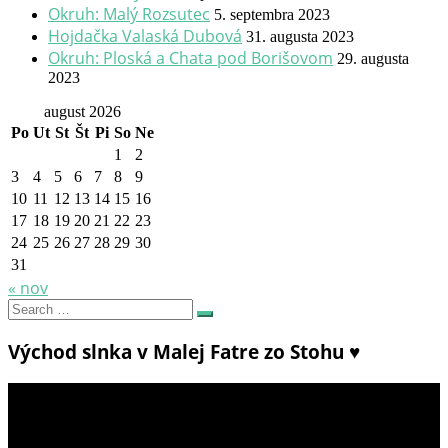
Okruh: Malý Rozsutec
5. septembra 2023
Hojdačka Valaská Dubová
31. augusta 2023
Okruh: Ploská a Chata pod Borišovom
29. augusta
2023
august 2026
Po
Ut
St
Št
Pi
So
Ne
1
2
3
4
5
6
7
8
9
10
11
12
13
14
15
16
17
18
19
20
21
22
23
24
25
26
27
28
29
30
31
« nov
Search
Search
for:
Východ slnka v Malej Fatre zo Stohu ♥
Video
prehrávač