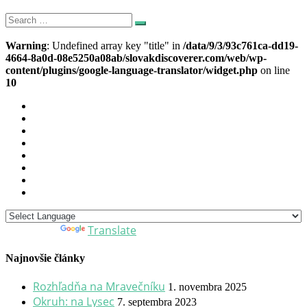
Search
Search
for:
Warning
: Undefined array key "title" in
/data/9/3/93c761ca-dd19-
4664-8a0d-08e5250a08ab/slovakdiscoverer.com/web/wp-
content/plugins/google-language-translator/widget.php
on line
10
Translate
Powered by
Najnovšie články
Rozhľadňa na Mravečníku
1. novembra 2025
Okruh: na Lysec
7. septembra 2023