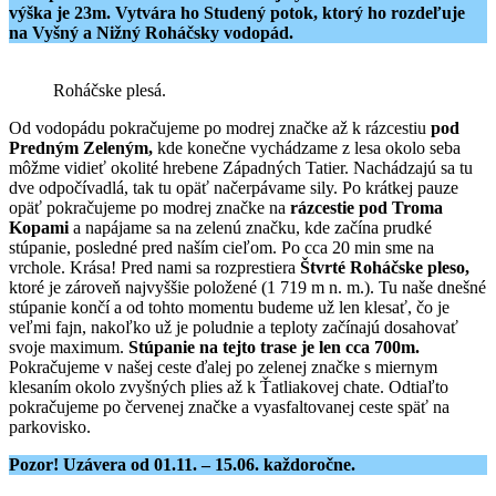
výška je 23m. Vytvára ho Studený potok, ktorý ho rozdeľuje
na Vyšný a Nižný Roháčsky vodopád.
Roháčske plesá.
Od vodopádu pokračujeme po modrej značke až k rázcestiu
pod
Predným Zeleným,
kde konečne vychádzame z lesa okolo seba
môžme vidieť okolité hrebene Západných Tatier. Nachádzajú sa tu
dve odpočívadlá, tak tu opäť načerpávame sily. Po krátkej pauze
opäť pokračujeme po modrej značke na
rázcestie pod Troma
Kopami
a napájame sa na zelenú značku, kde začína prudké
stúpanie, posledné pred naším cieľom. Po cca 20 min sme na
vrchole. Krása! Pred nami sa rozprestiera
Štvrté Roháčske pleso,
ktoré je zároveň najvyššie položené (1 719 m n. m.). Tu naše dnešné
stúpanie končí a od tohto momentu budeme už len klesať, čo je
veľmi fajn, nakoľko už je poludnie a teploty začínajú dosahovať
svoje maximum.
Stúpanie na tejto trase je len cca 700m.
Pokračujeme v našej ceste ďalej po zelenej značke s miernym
klesaním okolo zvyšných plies až k Ťatliakovej chate. Odtiaľto
pokračujeme po červenej značke a vyasfaltovanej ceste späť na
parkovisko.
Pozor! Uzávera od 01.11. – 15.06. každoročne.