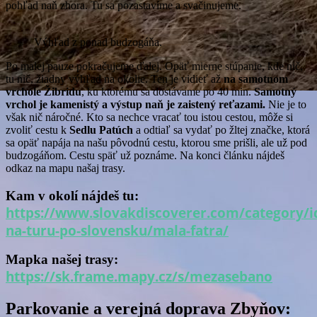
pohľad naň zhora. Tu sa pozastavíme a svačinujeme.
Výhľad z ponad budzogáňa.
Po malej pauze pokračujeme ďalej. Opäť mierne stúpanie, kde nič,
tu nič, žiadny výhľad na okolie. Ten je vidieť až
na
samotnom
vrchole Žibridu
, ku ktorému sa dostávame po 40 min.
Samotný
vrchol je kamenistý a výstup naň je zaistený reťazami.
Nie je to
však nič náročné. Kto sa nechce vracať tou istou cestou, môže si
zvoliť cestu k
Sedlu Patúch
a odtiaľ sa vydať po žltej značke, ktorá
sa opäť napája na našu pôvodnú cestu, ktorou sme prišli, ale už pod
budzogáňom. Cestu späť už poznáme. Na konci článku nájdeš
odkaz na mapu našaj trasy.
Kam v okolí nájdeš tu:
https://www.slovakdiscoverer.com/category/
na-turu-po-slovensku/mala-fatra/
Mapka našej trasy:
https://sk.frame.mapy.cz/s/mezasebano
Parkovanie a verejná doprava Zbyňov: