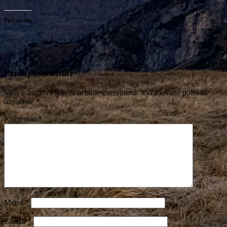
Páči sa mi:
Pridaj komentár
Vaša e-mailová adresa nebude zverejnená.
Vyžadované polia sú
označené
*
Komentár
*
Meno
*
E-mail
*