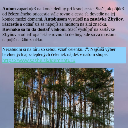
Autom
zaparkuješ na konci dediny pri lesnej ceste. Stačí, ak pôjdeš
od železničného priecestia stále rovno a cesta ťa dovedie na jej
koniec medzi domami.
Autobusom
vystúpiš
na zastávke Zbyňov,
rázcestie
a odtiaľ už sa napojíš za mostom na žltú značku.
Rovnako sa tu dá dostať vlakom.
Stačí vystúpiť na zastávke
Zbyňov a odtiaľ opäť stále rovno do dediny, kde sa za mostom
napojíš na žltú značku.
Nezabudni si na túru so sebou vziať čelenku. 🙂 Najširší výber
bavlnených aj zateplených čeleniek nájdeš v našom shope:
https://www.sashe.sk/Idemnaturu