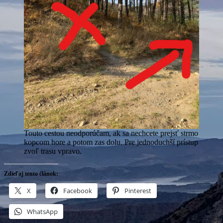
Touto cestou neodporúčam, ak sa nechcete prejsť strmo
kopcom hore a potom zas dolu. Pre jednoduchší prístup
zvoľ trasu vpravo.
Zdieľaj tento článok:
X
Facebook
Pinterest
WhatsApp