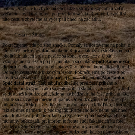
My sme si mysleli, že to bude skratka, keď zvolíme cestu strmo
nahor. Omyl! Je to zbytočná obchádzka strmým kopcom a veľmi
veľa turistov, ktorí tu boli po prvý krát sa taktiež zmýlili, zvolili si
túto cestu a zbytočne sa vyčerpali hneď na začiatku.
Cesta na Žibrid.
Pokračujeme teda po žltej značke. Pomaly sa dostávame na polia, z
ktorých je pekný výhľad na okolie Rajca a taktiež tu stretávame na
okolitých lúkach voľne pasúce sa kone, ovce, kozy. Opäť
vstupujeme do lesa a po pár minútach sa ocitáme
pod
Kamenným
dielom
. Celkovo sme tu od auta vyšli v miernej kondícii za 30 min.
Odtiaľto cesta vedie bukovým lesom. Pokračujeme po ceste a po
chvíli sa dostávame k informačnej tabuli s legendou
Ako Janko
Spáč držal stráž.
Táto tabuľa odhaľuje prvú časť príbehu o
skalnom budzogáni a ako sa tento príbeh skončí sa dozvieš, až keď
sa dostaneš k budzogáňu, kde sa nachádza druhá časť príbehu. Od
tabule sa už začína mierne stúpanie. Od budzogáňa sme už len pár
minút (15-20min). Už z diaľky je počuť hlasy a krik ľudí, ktorí si to
taktiež dnes namierili k budzogáňu. Pri príchode k nemu nás hneď
víta druhá časť príbehu o Jankovi Spáčovi a pred nami sa týči ten
mohutný budzogáň, pri ktorom je fronta ľudí čakajúcich na foto
(nedeľa). Samozrejme si foto spravíme aj my a pokračujeme po
ceste ďalej. Cesta nás vedie ponad budzogáň, kde sa nám naskytne