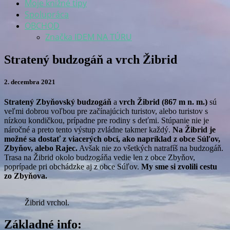
Moje knižné tipy
Spolupráca
OBCHOD
Značka IDEM NA TÚRU
Stratený
Stratený budzogáň a vrch Žibrid
budzogáň
a
2. decembra 2021
vrch
Žibrid
Stratený Zbyňovský budzogáň
a
vrch Žibrid (867 m n. m.)
sú
veľmi dobrou voľbou pre začínajúcich turistov, alebo turistov s
nízkou kondičkou, prípadne pre rodiny s deťmi. Stúpanie nie je
náročné a preto tento výstup zvládne takmer každý.
Na Žibrid je
možné sa dostať z viacerých obcí, ako napríklad z obce Súľov,
Zbyňov, alebo Rajec.
Avšak nie zo všetkých natrafíš na budzogáň.
Trasa na Žibrid okolo budzogáňa vedie len z obce Zbyňov,
poprípade pri obchádzke aj z obce Súľov.
My sme si zvolili cestu
zo Zbyňova.
Žibrid vrchol.
Základné info: