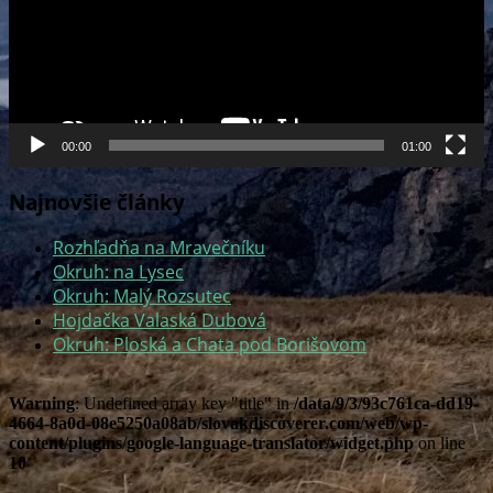
00:00
01:00
Najnovšie články
Rozhľadňa na Mravečníku
Okruh: na Lysec
Okruh: Malý Rozsutec
Hojdačka Valaská Dubová
Okruh: Ploská a Chata pod Borišovom
Warning
: Undefined array key "title" in
/data/9/3/93c761ca-dd19-
4664-8a0d-08e5250a08ab/slovakdiscoverer.com/web/wp-
content/plugins/google-language-translator/widget.php
on line
10