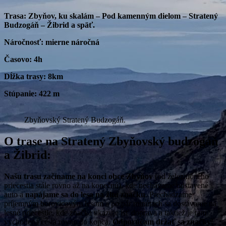
Trasa: Zbyňov, ku skalám – Pod kamenným dielom – Stratený
Budzogáň – Žibrid a späť.
Náročnosť: mierne náročná
Časovo: 4h
Dĺžka trasy: 8km
Stúpanie: 422 m
Zbyňovský Stratený Budzogáň.
O trase na Stratený Zbyňovský budzogáň
a Žibrid:
Našu trasu začíname na konci obce Zbyňov
(od železničného
priecestia stále rovno až na konečnú), kde nechávame odstavené
auto a
napájame sa do lesa na žltú značku
. Prechádzame
príjemným borovicovým lesom a po pár minútach sa dostávame na
lesné priecestie, kde značka ukazuje ísť doprava a taktiež je tam
vychodená cesta rovno do kopca.
Odporúčam držať sa značky!