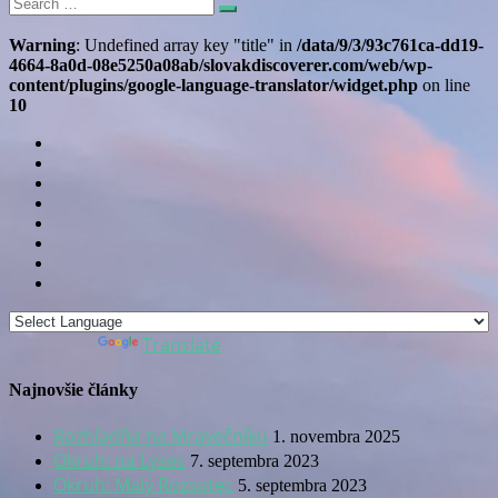
Search
Search
for:
Warning
: Undefined array key "title" in
/data/9/3/93c761ca-dd19-
4664-8a0d-08e5250a08ab/slovakdiscoverer.com/web/wp-
content/plugins/google-language-translator/widget.php
on line
10
Translate
Powered by
Najnovšie články
Rozhľadňa na Mravečníku
1. novembra 2025
Okruh: na Lysec
7. septembra 2023
Okruh: Malý Rozsutec
5. septembra 2023