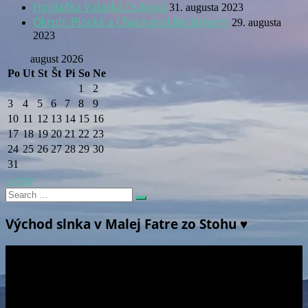
Hojdačka Valaská Dubová
31. augusta 2023
Okruh: Ploská a Chata pod Borišovom
29. augusta
2023
august 2026
Po
Ut
St
Št
Pi
So
Ne
1
2
3
4
5
6
7
8
9
10
11
12
13
14
15
16
17
18
19
20
21
22
23
24
25
26
27
28
29
30
31
« nov
Search
Search
for:
Východ slnka v Malej Fatre zo Stohu ♥
Video
prehrávač