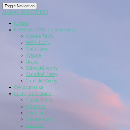
Toggle Navigation
SLOVAK DISCOVERER
O mne
IDEM NA TÚRU po Slovensku
Vysoké Tatry
Nízke Tatry
Malá Fatra
Kysuce
Orava
Súľovské vrchy
Západné Tatry
Chočské Vrchy
Cykloturistika
Cestuj za hranice
Čierna Hora
Albánsko
Taliansko
Macedónsko
Rakúsko